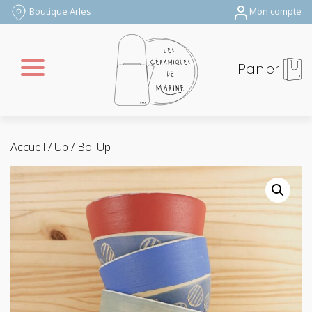
Boutique Arles
Mon compte
Panier
Accueil
/
Up
/ Bol Up