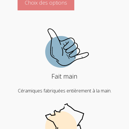
Choix des options
produit
a
plusieurs
variations.
Les
options
peuvent
être
choisies
sur
la
Fait main
page
du
Céramiques fabriquées entièrement à la main.
produit