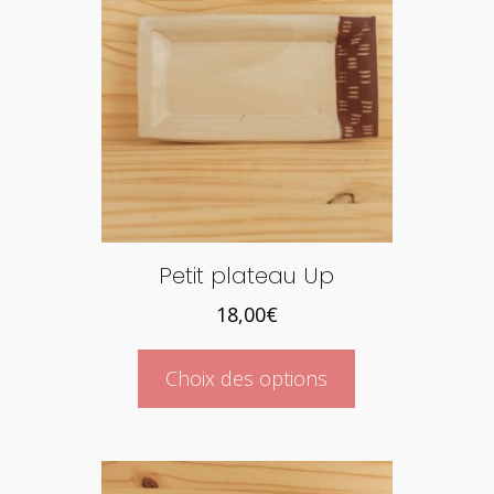
Petit plateau Up
18,00
€
Ce
Choix des options
produit
a
plusieurs
variations.
Les