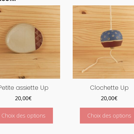
Petite assiette Up
Clochette Up
20,00
€
20,00
€
Ce
Choix des options
Choix des options
produit
a
plusieurs