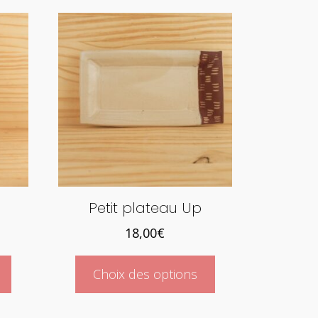
Petit plateau Up
18,00
€
Ce
Ce
Choix des options
produit
produit
a
a
plusieurs
plusieurs