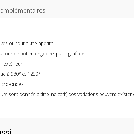
 complémentaires
es ou tout autre apéritif.
 tour de potier, engobée, puis sgrafitée.
 l’extérieur.
que à 980° et 1250°.
micro-ondes.
urs sont donnés à titre indicatif, des variations peuvent exister
ussi…