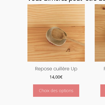
Repose cuillère Up
14,00
€
Ce
Choix des options
produit
a
plusieurs