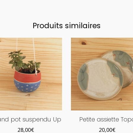
variations.
Les
options
Produits similaires
peuvent
être
choisies
sur
la
page
du
produit
and pot suspendu Up
Petite assiette Top
28,00
€
20,00
€