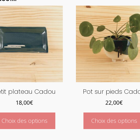
tit plateau Cadou
Pot sur pieds Cad
18,00
€
22,00
€
Ce
Choix des options
Choix des options
produit
a
plusieurs