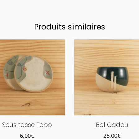
variations.
Les
options
Produits similaires
peuvent
être
choisies
sur
la
page
du
produit
Sous tasse Topo
Bol Cadou
6,00
€
25,00
€