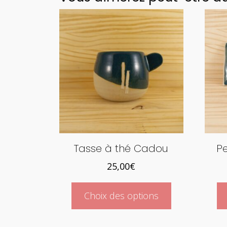
Tasse à thé Cadou
Pe
25,00
€
Ce
Choix des options
produit
a
plusieurs