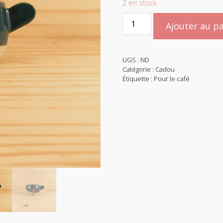
2 en stock
quantité
Ajouter au p
de
Tasse
à
UGS :
ND
café
Catégorie :
Cadou
Cadou
Étiquette :
Pour le café