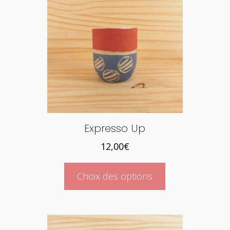
Expresso Up
12,00
€
Ce
Choix des options
produit
a
plusieurs
variations.
Les