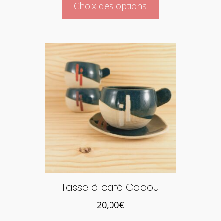
Choix des options
produit
a
plusieurs
variations.
Les
options
peuvent
être
choisies
sur
la
page
du
produit
Tasse à café Cadou
20,00
€