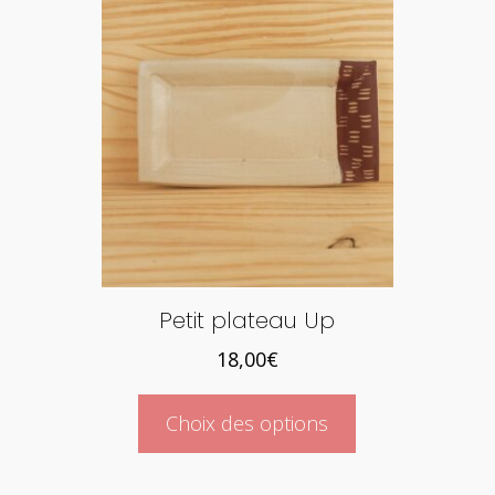
Petit plateau Up
18,00
€
Ce
Choix des options
produit
a
plusieurs